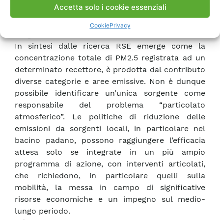
Accetta solo i cookie essenziali
esclusivamente primaria e -come tale- è
maggiormente influenzato dal contributo delle
Cookie
Privacy
sorgenti locali.
In sintesi dalle ricerca RSE emerge come la
concentrazione totale di PM2.5 registrata ad un
determinato recettore, è prodotta dal contributo
diverse categorie e aree emissive. Non è dunque
possibile identificare un’unica sorgente come
responsabile del problema “particolato
atmosferico”. Le politiche di riduzione delle
emissioni da sorgenti locali, in particolare nel
bacino padano, possono raggiungere l’efficacia
attesa solo se integrate in un più ampio
programma di azione, con interventi articolati,
che richiedono, in particolare quelli sulla
mobilità, la messa in campo di significative
risorse economiche e un impegno sul medio-
lungo periodo.