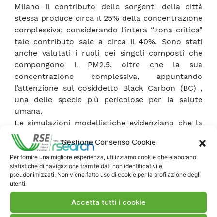
Milano il contributo delle sorgenti della città
stessa produce circa il 25% della concentrazione
complessiva; considerando l’intera “zona critica”
tale contributo sale a circa il 40%. Sono stati
anche valutati i ruoli dei singoli composti che
compongono il PM2.5, oltre che la sua
concentrazione complessiva, appuntando
l’attenzione sul cosiddetto Black Carbon (BC) ,
una delle specie più pericolose per la salute
umana.
Le simulazioni modellistiche evidenziano che la
sorgente “città di Milano” contribuisce per quasi
Gestione Consenso Cookie
il 50% circa della concentrazione complessiva di
BC registrata in città ed il solo settore trasporti vi
Per fornire una migliore esperienza, utilizziamo cookie che elaborano
statistiche di navigazione tramite dati non identificativi e
concorre per un quarto. Queste percentuali
pseudonimizzati. Non viene fatto uso di cookie per la profilazione degli
salgono ulteriormente se si considera l’area
utenti.
critica nel suo complesso. Il risultato ottenuto si
Accetta tutti i cookie
spiega facilmente considerando che il BC, a
differenza del PM2.5 complessivo, è di natura