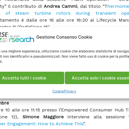
ity” il contributo di
Andrea Cammi
, dal titolo “T
hermome
is of steam turbine rotors during transient oper
tamento è dalle ore 16 alle ore 16:20 al Lifecycle Ma
atre 11 (Padiglione 16).
6:20 alle 17:00
Edoardo
Corsetti
è nel panel dei relato
Gestione Consenso Cookie
e “
Enabling Technologies
” che si tiene presso il Data Hu
glione
e una migliore esperienza, utilizziamo cookie che elaborano statistiche di naviga
ti non identificativi e pseudonimizzati. Non viene fatto uso di cookie per la profil
16:25 alle 17:30
Riccardo
Vignali
è quindi relatore all
i.
 “S
ustainable electrification of transportation: Balancing
e charging experience
” al Grids Hub Theatre 8 (Padig
Accetta tutti i cookie
Accetta solo i cookie essen
bito della sessione “
Mobility for Grid Balancing: EV 
rt
”.
Cookie
Privacy
mbre
re 10 alle ore 11:15 presso l’Empowered Consumer Hub T
lione 12),
Simone Maggiore
interviene alla sessione 
er Engagement: How to Achieve This
”.