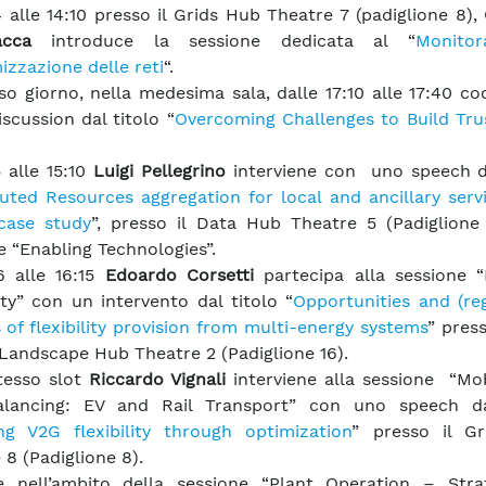
4 alle 14:10 presso il Grids Hub Theatre 7 (padiglione 8),
acca
introduce la sessione dedicata al “
Monito
mizzazione delle reti
“.
so giorno, nella medesima sala, dalle 17:10 alle 17:40 co
iscussion dal titolo “
Overcoming Challenges to Build Trus
5 alle 15:10
Luigi Pellegrino
interviene con uno speech da
buted Resources aggregation for local and ancillary serv
 case study
”, presso il Data Hub Theatre 5 (Padiglione 
e “Enabling Technologies”.
6 alle 16:15
Edoardo Corsetti
partecipa alla sessione “
lity” con un intervento dal titolo “
Opportunities and (re
s of flexibility provision from multi-energy systems
” pres
Landscape Hub Theatre 2 (Padiglione 16).
tesso slot
Riccardo Vignali
interviene alla sessione “Mob
alancing: EV and Rail Transport” con uno speech da
ng V2G flexibility through optimization
” presso il G
 8 (Padiglione 8).
e nell’ambito della sessione “Plant Operation – Stra