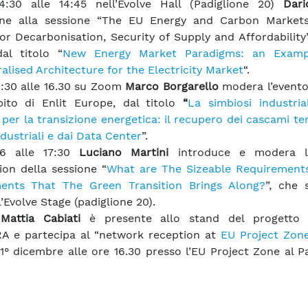
4:30 alle 14:45 nell’Evolve Hall (Padiglione 20)
Dari
iene alla sessione “The EU Energy and Carbon Market
for Decarbonisation, Security of Supply and Affordabilit
al titolo “
New Energy Market Paradigms: an Examp
alised Architecture for the Electricity Market
“.
4:30 alle 16.30 su Zoom
Marco Borgarello
modera l’evento
bito di Enlit Europe, dal titolo
“
La simbiosi industri
per la transizione energetica: il recupero dei cascami te
ndustriali e dai Data Center
”.
16 alle 17:30
Luciano Martini
introduce e modera l
ion della sessione “
What are The Sizeable Requirements
ments That The Green Transition Brings Along?
”, che 
’Evolve Stage (padiglione 20).
,
Mattia Cabiati
è presente allo stand del progetto 
A e partecipa al “network reception at
EU Project Zon
l 1° dicembre alle ore 16.30 presso l’EU Project Zone al P