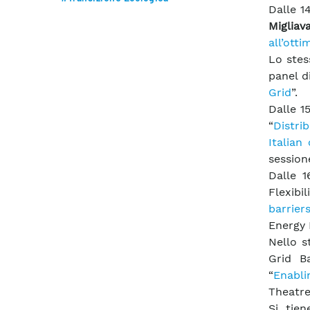
Dalle 1
Migliav
all’otti
Lo stes
panel d
Grid
”.
Dalle 1
“
Distri
Italian
session
Dalle 1
Flexibi
barrier
Energy 
Nello s
Grid B
“
Enabli
Theatre
Si tien