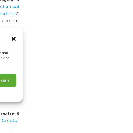
chanical
ations
”.
nagement
ri della
b Theatre
zione
azione
a tavola
 the grid
lione 8)
ziali
and Rail
heatre 9
“
Greater