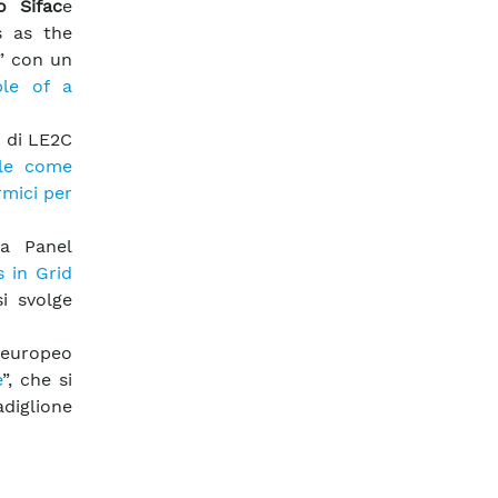
o Sifac
e
s as the
y” con un
le of a
 di LE2C
ale come
rmici per
a Panel
 in Grid
si svolge
europeo
e
”, che si
adiglione