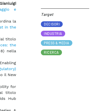
Gianluigi
raggio e
Target​
ordina la
DECISORI
t in the
INDUSTRIA
l titolo
PRESS & MEDIA
ices: the
8) nella
RICERCA
Enabling
gulatory)
so il New
ility for
l titolo
rids Hub
tegies &