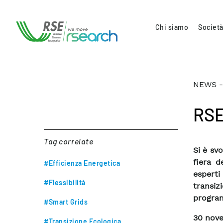
Chi siamo
Società
NEWS -
RSE
Tag correlate
Si è sv
fiera d
#Efficienza Energetica
esperti
#Flessibilità
transiz
program
#Smart Grids
30 nov
#Transizione Ecologica