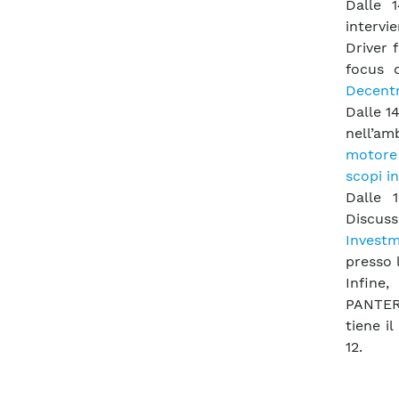
Dalle 1
interv
Driver 
focus d
Decentr
Dalle 1
nell’am
motore 
scopi i
Dalle 
Discuss
Invest
presso l
Infine
PANTER
tiene i
12.