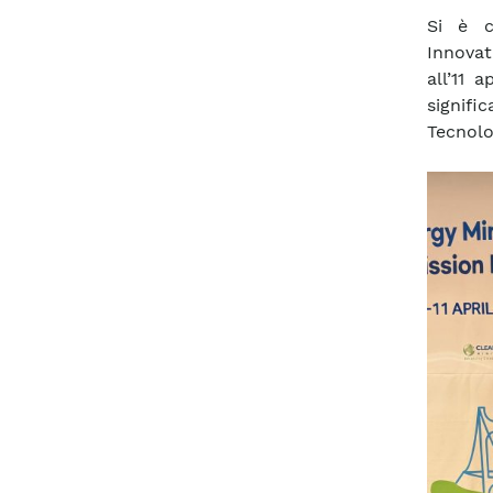
Si è c
Innovat
all’11 
signifi
Tecnolo