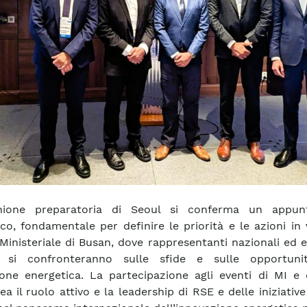
nione preparatoria di Seoul si conferma un appun
ico, fondamentale per definire le priorità e le azioni in 
 Ministeriale di Busan, dove rappresentanti nazionali ed e
e si confronteranno sulle sfide e sulle opportuni
ione energetica. La partecipazione agli eventi di MI e
nea il ruolo attivo e la leadership di RSE e delle iniziati