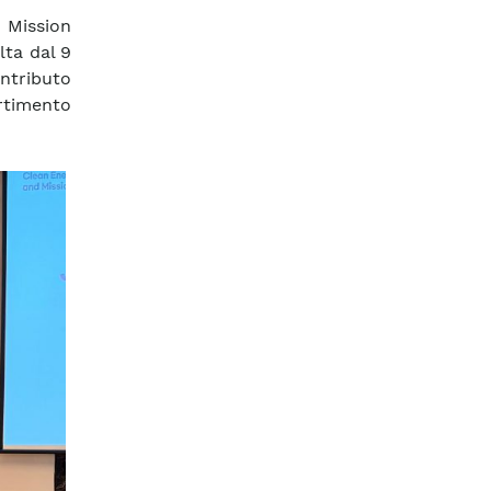
 Mission
lta dal 9
ntributo
rtimento