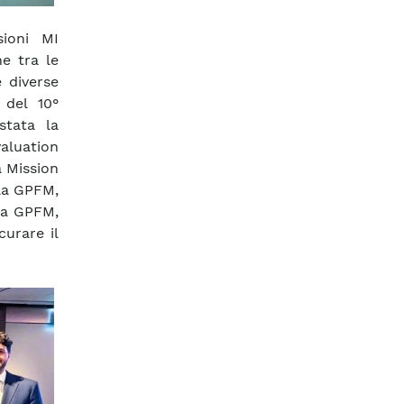
sioni MI
e tra le
e diverse
 del 10°
stata la
valuation
a Mission
la GPFM,
lla GPFM,
curare il