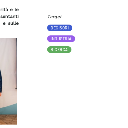
ità e le
sentanti
Target​
 e sulle
DECISORI
INDUSTRIA
RICERCA