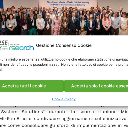
Gestione Consenso Cookie
e una migliore esperienza, utilizziamo cookie che elaborano statistiche di naviga
ti non identificativi e pseudonimizzati. Non viene fatto uso di cookie per la profil
i.
numerosi eventi in programma, Luciano Martini h
tunità di contribuire alla Breakout Session on Power, or
Accetta tutti i cookie
Accetta solo i cookie essen
retariato CEM per tutte le iniziative partner e le organ
te. La sessione è stata un’occasione per valutare i p
Cookie
Privacy
i a seguito del lancio del joint deliverable “Agenda for 
System Solutions” durante la scorsa riunione Mini
I-9 in Brasile, condividere aggiornamenti sulle iniziative 
are come consolidare gli sforzi di implementazione in vi