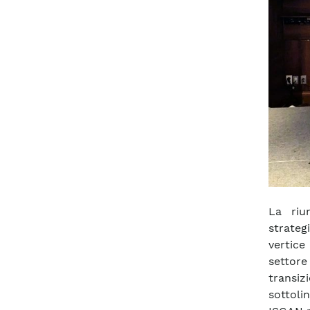
La riu
strateg
vertice
settor
transiz
sottoli