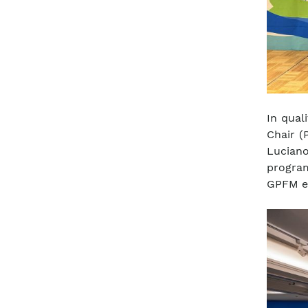
In qual
Chair (
Lucian
program
GPFM ed