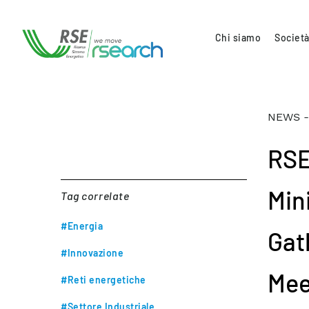
Chi siamo
Società
NEWS -
RSE
Min
Tag correlate
#Energia
Gat
#Innovazione
Mee
#Reti energetiche
#Settore Industriale