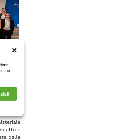
zione
azione
a avuto
ganizzata
ziali
izzazioni
rogressi
Action on
steriale
in atto e
sta della