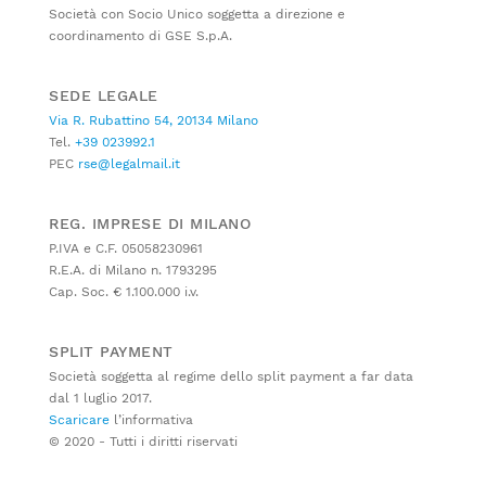
Società con Socio Unico soggetta a direzione e
coordinamento di GSE S.p.A.
SEDE LEGALE
Via R. Rubattino 54, 20134 Milano
Tel.
+39 023992.1
PEC
rse@legalmail.it
REG. IMPRESE DI MILANO
P.IVA e C.F. 05058230961
R.E.A. di Milano n. 1793295
Cap. Soc. € 1.100.000 i.v.
SPLIT PAYMENT
Società soggetta al regime dello split payment a far data
dal 1 luglio 2017.
Scaricare
l’informativa
© 2020 - Tutti i diritti riservati