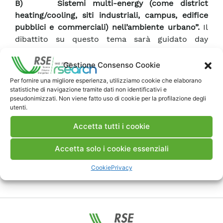
B)
Sistemi multi-energy (come district
heating/cooling, siti industriali, campus, edifice
pubblici e commerciali) nell’ambiente urbano”.
Il
dibattito su questo tema sarà guidato day
Edoardo Corsetti di RSE, che porterà in dote
l’esperienza acquisita con la partecipazione al
Gestione Consenso Cookie
progetto MAGNITUDE
.
Per fornire una migliore esperienza, utilizziamo cookie che elaborano
La session FG4 si terrà il 7 Ottobre 2020 dalle ore
statistiche di navigazione tramite dati non identificativi e
13.30 alle -15.00 (CET).
pseudonimizzati. Non viene fatto uso di cookie per la profilazione degli
utenti.
La registrazione è libera all’indirizzo web
Accetta tutti i cookie
EMP-E 2020: Modelling Climate Neutrality for the
European Green Deal
Accetta solo i cookie essenziali
Cookie
Privacy