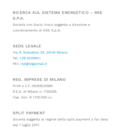
RICERCA SUL SISTEMA ENERGETICO – RSE
S.P.A.
Società con Socio Unico soggetta a direzione e
coordinamento di GSE S.p.A.
SEDE LEGALE
Via R. Rubattino 54, 20134 Milano
Tel.
+39 023992.1
PEC
rse@legalmail.it
REG. IMPRESE DI MILANO
P.IVA e C.F. 05058230961
R.E.A. di Milano n. 1793295
Cap. Soc. € 1.100.000 i.v.
SPLIT PAYMENT
Società soggetta al regime dello split payment a far data
dal 1 luglio 2017.