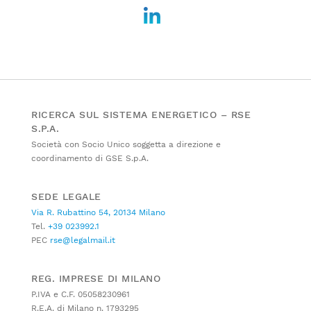
RICERCA SUL SISTEMA ENERGETICO – RSE
S.P.A.
Società con Socio Unico soggetta a direzione e
coordinamento di GSE S.p.A.
SEDE LEGALE
Via R. Rubattino 54, 20134 Milano
Tel.
+39 023992.1
PEC
rse@legalmail.it
REG. IMPRESE DI MILANO
P.IVA e C.F. 05058230961
R.E.A. di Milano n. 1793295