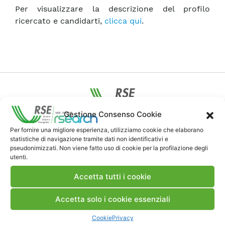
Per visualizzare la descrizione del profilo
ricercato e candidarti,
clicca qui
.
Gestione Consenso Cookie
Contatti
Per fornire una migliore esperienza, utilizziamo cookie che elaborano
statistiche di navigazione tramite dati non identificativi e
pseudonimizzati. Non viene fatto uso di cookie per la profilazione degli
Note Legali
utenti.
Accetta tutti i cookie
Dove siamo
Accetta solo i cookie essenziali
Cookie
Privacy
Bandi di gara e contratti