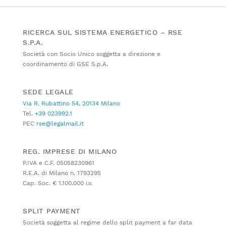
RICERCA SUL SISTEMA ENERGETICO – RSE
S.P.A.
Società con Socio Unico soggetta a direzione e
coordinamento di GSE S.p.A.
SEDE LEGALE
Via R. Rubattino 54, 20134 Milano
Tel.
+39 023992.1
PEC
rse@legalmail.it
REG. IMPRESE DI MILANO
P.IVA e C.F. 05058230961
R.E.A. di Milano n. 1793295
Cap. Soc. € 1.100.000 i.v.
SPLIT PAYMENT
Società soggetta al regime dello split payment a far data