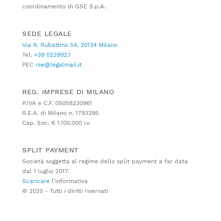
coordinamento di GSE S.p.A.
SEDE LEGALE
Via R. Rubattino 54, 20134 Milano
Tel.
+39 023992.1
PEC
rse@legalmail.it
REG. IMPRESE DI MILANO
P.IVA e C.F. 05058230961
R.E.A. di Milano n. 1793295
Cap. Soc. € 1.100.000 i.v.
SPLIT PAYMENT
Società soggetta al regime dello split payment a far data
dal 1 luglio 2017.
Scaricare
l’informativa
© 2020 - Tutti i diritti riservati