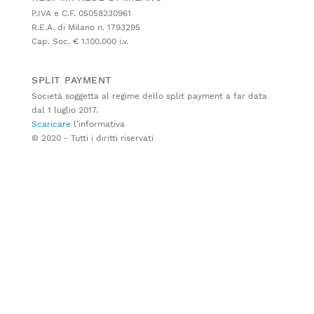
P.IVA e C.F. 05058230961
R.E.A. di Milano n. 1793295
Cap. Soc. € 1.100.000 i.v.
SPLIT PAYMENT
Società soggetta al regime dello split payment a far data
dal 1 luglio 2017.
Scaricare
l’informativa
© 2020 - Tutti i diritti riservati