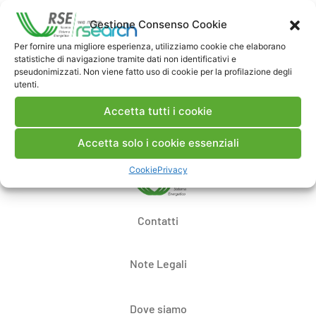
attività RSE in materia di sequestro geologico.
A seguito della presentazione i membri presenti
Gestione Consenso Cookie
hanno chiesto la disponibilità di RSE a
Per fornire una migliore esperienza, utilizziamo cookie che elaborano
partecipare come soggetto terzo nelle future
statistiche di navigazione tramite dati non identificativi e
audizioni in materia di stoccaggio di gas naturale.
pseudonimizzati. Non viene fatto uso di cookie per la profilazione degli
utenti.
Accetta tutti i cookie
Accetta solo i cookie essenziali
Cookie
Privacy
Contatti
Note Legali
Dove siamo