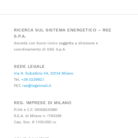
RICERCA SUL SISTEMA ENERGETICO – RSE
S.P.A.
Società con Socio Unico soggetta a direzione e
coordinamento di GSE S.p.A.
SEDE LEGALE
Via R. Rubattino 54, 20134 Milano
Tel.
+39 023992.1
PEC
rse@legalmail.it
REG. IMPRESE DI MILANO
P.IVA e C.F. 05058230961
R.E.A. di Milano n. 1793295
Cap. Soc. € 1.100.000 i.v.