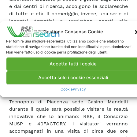
e dai centri di ricerca, accolgono le scolaresche
di tutte le età. Il pomeriggio, invece, una serie di
incontri tematici e workshop aperti alla
cittadinanza precederono i momenti più
Gestione Consenso Cookie
conviviali e il concerto di chiusura che anima la
Per fornire una migliore esperienza, utilizziamo cookie che elaborano
giornata fino alle 23:30.
statistiche di navigazione tramite dati non identificativi e pseudonimizzati.
Non viene fatto uso di cookie per la profilazione degli utenti.
Il programma eventi è disponibile
qui
.
Accetta tutti i cookie
Accetta solo i cookie essenziali
Open Day anche al Tecnopolo di Piacenza
Cookie
Privacy
Il giorno 27 settembre si terrà l’Open Day del
Tecnopolo di Piacenza sede Casino Mandelli
durante il quale sarà possibile visitare le realtà
innovative che lo animano: RSE, il Consorzio
MUSP e 40FACTORY. I visitatori verranno
accompagnati in una visita di circa due ore