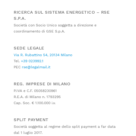
RICERCA SUL SISTEMA ENERGETICO – RSE
S.P.A.
Società con Socio Unico soggetta a direzione e
coordinamento di GSE S.p.A.
SEDE LEGALE
Via R. Rubattino 54, 20134 Milano
Tel.
+39 023992.1
PEC
rse@legalmail.it
REG. IMPRESE DI MILANO
P.IVA e C.F. 05058230961
R.E.A. di Milano n. 1793295
Cap. Soc. € 1.100.000 i.v.
SPLIT PAYMENT
Società soggetta al regime dello split payment a far data
dal 1 luglio 2017.