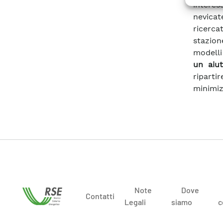
intere
nevicat
ricerc
stazion
modelli
un aiut
riparti
minimizz
Note
Dove
Contatti
Legali
siamo
c