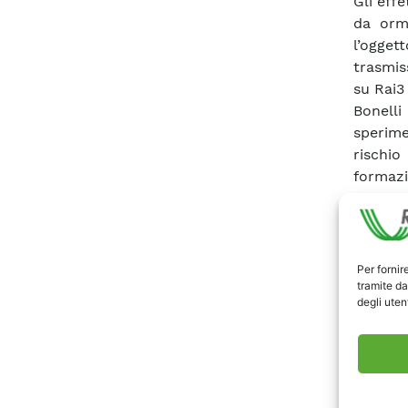
Gli effe
da orma
l’ogge
trasmis
su Rai3 
Bonelli
sperime
rischio
formazi
in cors
and For
anticip
sull’int
Per fornir
sulle p
tramite da
degli utent
tutto il
basand
ghiacci
Il
proto
inverna