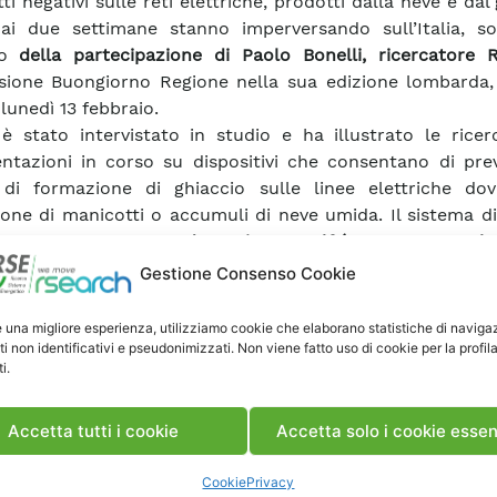
tti negativi sulle reti elettriche, prodotti dalla neve e dal
i due settimane stanno imperversando sull’Italia, so
tto
della partecipazione di Paolo Bonelli, ricercatore 
sione Buongiorno Regione nella sua edizione lombarda,
lunedì 13 febbraio.
 è stato intervistato in studio e ha illustrato le rice
ntazioni in corso su dispositivi che consentano di prev
 di formazione di ghiaccio sulle linee elettriche dov
one di manicotti o accumuli di neve umida. Il sistema d
o di sperimentazione,
denominato Wolf (Wet-snow Overlo
ecasting)
è in grado di prevedere, anche con tre g
Gestione Consenso Cookie
o, le condizioni favorevoli alla formazione di manicotti di
era rete di trasmissione elettrica nazionale. Il sistema Wol
e una migliore esperienza, utilizziamo cookie che elaborano statistiche di naviga
revisioni meteo emesse da un modello operativo a grigli
ti non identificativi e pseudonimizzati. Non viene fatto uso di cookie per la profil
i.
 territorio italiano e seleziona le situazioni di rischio per
osi su particolari modelli di accrescimento dei mani
o sviluppati e provati da Rse
.
Accetta tutti i cookie
Accetta solo i cookie essen
tipo del sistema è operativo in tutta Italia durante la
le e in particolare a Vinadio
in Piemonte, un sito partico
Cookie
Privacy