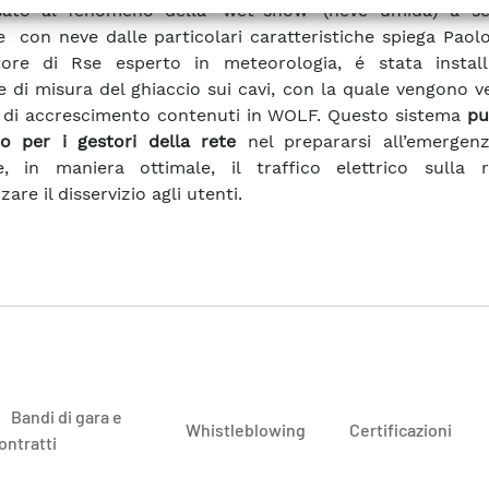
ssato al fenomeno della ‘wet-snow’ (neve umida) a se
e con neve dalle particolari caratteristiche spiega Paolo
atore di Rse esperto in meteorologia, é stata instal
e di misura del ghiaccio sui cavi, con la quale vengono ver
 di accrescimento contenuti in WOLF. Questo sistema
pu
o per i gestori della rete
nel prepararsi all’emergen
re, in maniera ottimale, il traffico elettrico sulla 
are il disservizio agli utenti.
Bandi di gara e
Whistleblowing
Certificazioni
ontratti