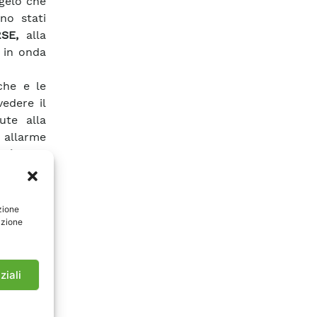
 gelo che
no stati
RSE,
alla
 in onda
rche e le
edere il
ute alla
i allarme
ad aLert
iorni di
 ghiaccio
f si basa
zione
a fine su
azione
 la rete,
cotti di
ziali
 stagione
larmente