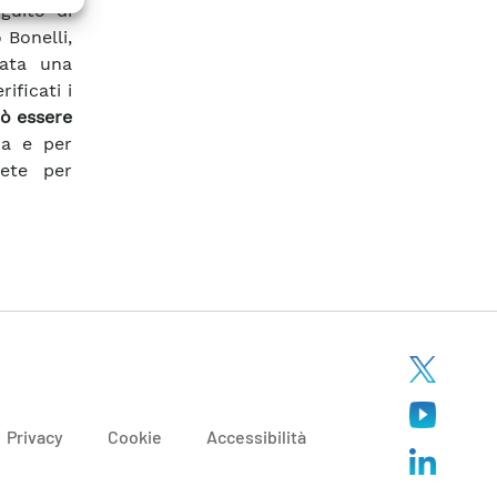
guito di
 Bonelli,
lata una
ificati i
ò essere
za e per
rete per
Privacy
Cookie
Accessibilità