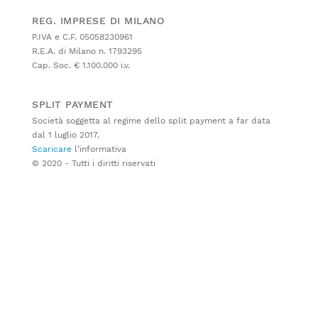
REG. IMPRESE DI MILANO
P.IVA e C.F. 05058230961
R.E.A. di Milano n. 1793295
Cap. Soc. € 1.100.000 i.v.
SPLIT PAYMENT
Società soggetta al regime dello split payment a far data
dal 1 luglio 2017.
Scaricare
l’informativa
© 2020 - Tutti i diritti riservati