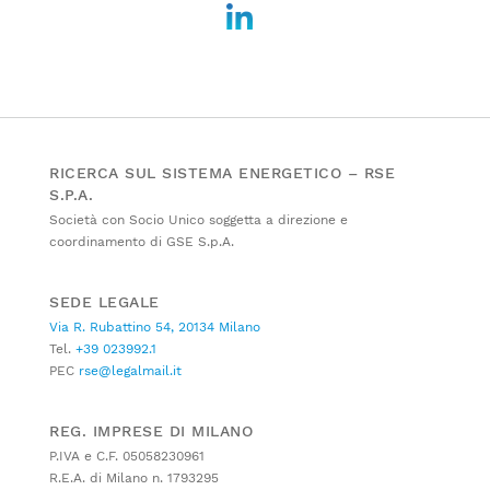
RICERCA SUL SISTEMA ENERGETICO – RSE
S.P.A.
Società con Socio Unico soggetta a direzione e
coordinamento di GSE S.p.A.
SEDE LEGALE
Via R. Rubattino 54, 20134 Milano
Tel.
+39 023992.1
PEC
rse@legalmail.it
REG. IMPRESE DI MILANO
P.IVA e C.F. 05058230961
R.E.A. di Milano n. 1793295