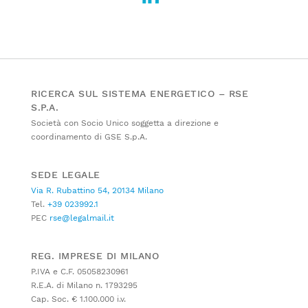
RICERCA SUL SISTEMA ENERGETICO – RSE
S.P.A.
Società con Socio Unico soggetta a direzione e
coordinamento di GSE S.p.A.
SEDE LEGALE
Via R. Rubattino 54, 20134 Milano
Tel.
+39 023992.1
PEC
rse@legalmail.it
REG. IMPRESE DI MILANO
P.IVA e C.F. 05058230961
R.E.A. di Milano n. 1793295
Cap. Soc. € 1.100.000 i.v.