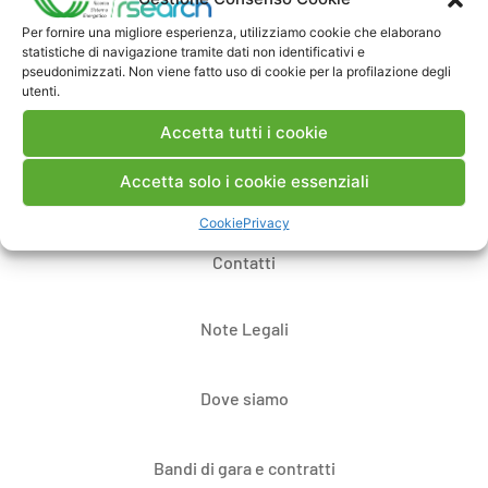
dei progetti e per il rispetto delle normative in
vigore.
Per fornire una migliore esperienza, utilizziamo cookie che elaborano
statistiche di navigazione tramite dati non identificativi e
pseudonimizzati. Non viene fatto uso di cookie per la profilazione degli
utenti.
Accetta tutti i cookie
Accetta solo i cookie essenziali
Cookie
Privacy
Contatti
Note Legali
Dove siamo
Bandi di gara e contratti