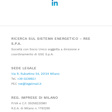
RICERCA SUL SISTEMA ENERGETICO – RSE
S.P.A.
Società con Socio Unico soggetta a direzione e
coordinamento di GSE S.p.A.
SEDE LEGALE
Via R. Rubattino 54, 20134 Milano
Tel.
+39 023992.1
PEC
rse@legalmail.it
REG. IMPRESE DI MILANO
P.IVA e C.F. 05058230961
R.E.A. di Milano n. 1793295