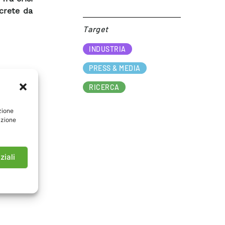
ncrete da
Target​
INDUSTRIA
PRESS & MEDIA
RICERCA
zione
azione
ziali