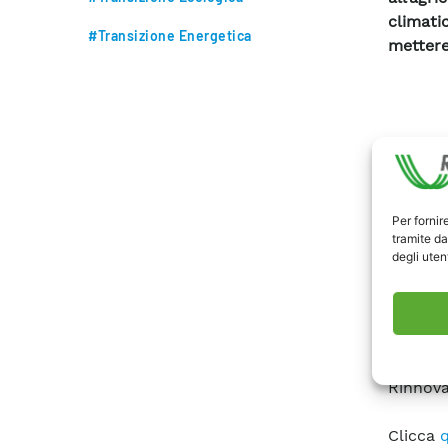
climati
#Transizione Energetica
mettere
Per fornir
tramite da
degli utent
Rinnova
Clicca
q