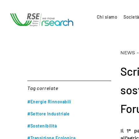
Chi siamo
Società
NEWS -
Scri
sos
Tag correlate
#Energie Rinnovabili
For
#Settore Industriale
#Sostenibilità
Il 1° p
#Transizione Ecologica
all’agri