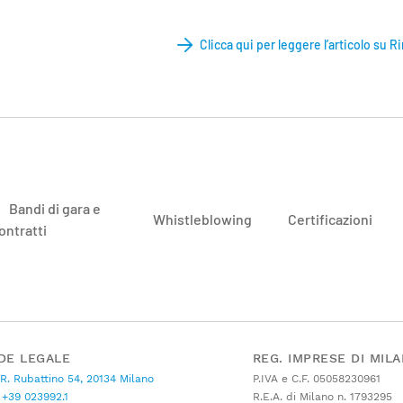
Clicca qui per leggere l’articolo su R
Bandi di gara e
Whistleblowing
Certificazioni
ontratti
DE LEGALE
REG. IMPRESE DI MIL
 R. Rubattino 54, 20134 Milano
P.IVA e C.F. 05058230961
+39 023992.1
R.E.A. di Milano n. 1793295