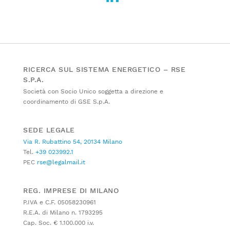
RICERCA SUL SISTEMA ENERGETICO – RSE
S.P.A.
Società con Socio Unico soggetta a direzione e
coordinamento di GSE S.p.A.
SEDE LEGALE
Via R. Rubattino 54, 20134 Milano
Tel.
+39 023992.1
PEC
rse@legalmail.it
REG. IMPRESE DI MILANO
P.IVA e C.F. 05058230961
R.E.A. di Milano n. 1793295
Cap. Soc. € 1.100.000 i.v.