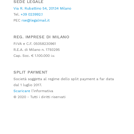
SEDE LEGALE
Via R. Rubattino 54, 20134 Milano
Tel.
+39 023992.1
PEC
rse@legalmail.it
REG. IMPRESE DI MILANO
P.IVA e C.F. 05058230961
R.E.A. di Milano n. 1793295
Cap. Soc. € 1.100.000 i.v.
SPLIT PAYMENT
Società soggetta al regime dello split payment a far data
dal 1 luglio 2017.
Scaricare
l’informativa
© 2020 - Tutti i diritti riservati