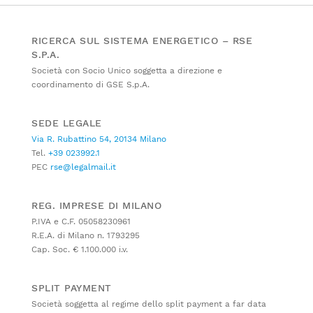
RICERCA SUL SISTEMA ENERGETICO – RSE
S.P.A.
Società con Socio Unico soggetta a direzione e
coordinamento di GSE S.p.A.
SEDE LEGALE
Via R. Rubattino 54, 20134 Milano
Tel.
+39 023992.1
PEC
rse@legalmail.it
REG. IMPRESE DI MILANO
P.IVA e C.F. 05058230961
R.E.A. di Milano n. 1793295
Cap. Soc. € 1.100.000 i.v.
SPLIT PAYMENT
Società soggetta al regime dello split payment a far data