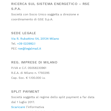
RICERCA SUL SISTEMA ENERGETICO – RSE
S.P.A.
Società con Socio Unico soggetta a direzione e
coordinamento di GSE S.p.A.
SEDE LEGALE
Via R. Rubattino 54, 20134 Milano
Tel.
+39 023992.1
PEC
rse@legalmail.it
REG. IMPRESE DI MILANO
P.IVA e C.F. 05058230961
R.E.A. di Milano n. 1793295
Cap. Soc. € 1.100.000 i.v.
SPLIT PAYMENT
Società soggetta al regime dello split payment a far data
dal 1 luglio 2017.
Scaricare
l’informativa