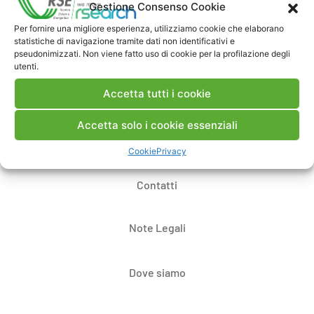
Enrico Fasciolo,
Gestione Consenso Cookie
Giuliano Festa,
Per fornire una migliore esperienza, utilizziamo cookie che elaborano
Andrea Pegoiani (A2A Reti Elettriche)
statistiche di navigazione tramite dati non identificativi e
pseudonimizzati. Non viene fatto uso di cookie per la profilazione degli
utenti.
Accetta tutti i cookie
Accetta solo i cookie essenziali
Cookie
Privacy
Contatti
Note Legali
Dove siamo