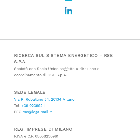
RICERCA SUL SISTEMA ENERGETICO – RSE
S.P.A.
Società con Socio Unico soggetta a direzione e
coordinamento di GSE S.p.A.
SEDE LEGALE
Via R. Rubattino 54, 20134 Milano
Tel.
+39 023992.1
PEC
rse@legalmail.it
REG. IMPRESE DI MILANO
P.IVA e C.F. 05058230961