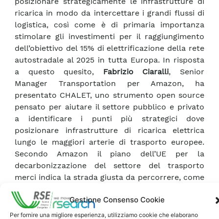
posizionare strategicamente le infrastrutture di
ricarica in modo da intercettare i grandi flussi di
logistica, così come è di primaria importanza
stimolare gli investimenti per il raggiungimento
dell’obiettivo del 15% di elettrificazione della rete
autostradale al 2025 in tutta Europa. In risposta
a questo quesito,
Fabrizio Ciaralli
, Senior
Manager Transportation per Amazon, ha
presentato CHALET, uno strumento open source
pensato per aiutare il settore pubblico e privato
a identificare i punti più strategici dove
posizionare infrastrutture di ricarica elettrica
lungo le maggiori arterie di trasporto europee.
Secondo Amazon il piano dell’UE per la
decarbonizzazione del settore del trasporto
merci indica la strada giusta da percorrere, come
ha dichiarato nel suo intervento
Lorenzo Barbo
,
Gestione Consenso Cookie
Amministratore Delegato di
Amazon
Italia
Logistica. “Amazon ha pianificato un
Per fornire una migliore esperienza, utilizziamo cookie che elaborano