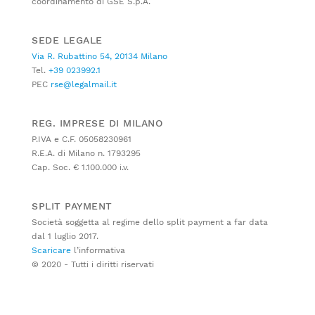
coordinamento di GSE S.p.A.
SEDE LEGALE
Via R. Rubattino 54, 20134 Milano
Tel.
+39 023992.1
PEC
rse@legalmail.it
REG. IMPRESE DI MILANO
P.IVA e C.F. 05058230961
R.E.A. di Milano n. 1793295
Cap. Soc. € 1.100.000 i.v.
SPLIT PAYMENT
Società soggetta al regime dello split payment a far data
dal 1 luglio 2017.
Scaricare
l’informativa
© 2020 - Tutti i diritti riservati