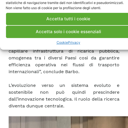
investimento di oltre 1 miliardo di euro in Europa
statistiche di navigazione tramite dati non identificativi e pseudonimizzati.
Non viene fatto uso di cookie per la profilazione degli utenti.
per elettrificare la rete dei trasporti dei suoi
partner di consegna, con la prospettiva di dotarsi
Accetta tutti i cookie
di oltre 1500 camion elettrici da qui ai prossimi
anni. Affinché un piano come questo possa
Accetta solo i cookie essenziali
realizzarsi serve promuovere una partnership tra
Cookie
Privacy
pubblico e privato e garantire un’adeguata e
capillare infrastruttura di ricarica pubblica,
omogenea tra i diversi Paesi così da garantire
efficienza operativa nei flussi di trasporto
internazionali”, conclude Barbo.
L’evoluzione verso un sistema evoluto e
sostenibile non può quindi prescindere
dall’innovazione tecnologica. Il ruolo della ricerca
diventa dunque centrale.