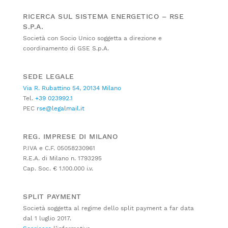
RICERCA SUL SISTEMA ENERGETICO – RSE
S.P.A.
Società con Socio Unico soggetta a direzione e
coordinamento di GSE S.p.A.
SEDE LEGALE
Via R. Rubattino 54, 20134 Milano
Tel.
+39 023992.1
PEC
rse@legalmail.it
REG. IMPRESE DI MILANO
P.IVA e C.F. 05058230961
R.E.A. di Milano n. 1793295
Cap. Soc. € 1.100.000 i.v.
SPLIT PAYMENT
Società soggetta al regime dello split payment a far data
dal 1 luglio 2017.