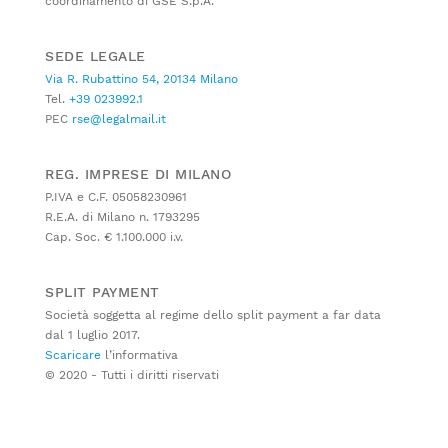
coordinamento di GSE S.p.A.
SEDE LEGALE
Via R. Rubattino 54, 20134 Milano
Tel.
+39 023992.1
PEC
rse@legalmail.it
REG. IMPRESE DI MILANO
P.IVA e C.F. 05058230961
R.E.A. di Milano n. 1793295
Cap. Soc. € 1.100.000 i.v.
SPLIT PAYMENT
Società soggetta al regime dello split payment a far data
dal 1 luglio 2017.
Scaricare
l’informativa
© 2020 - Tutti i diritti riservati