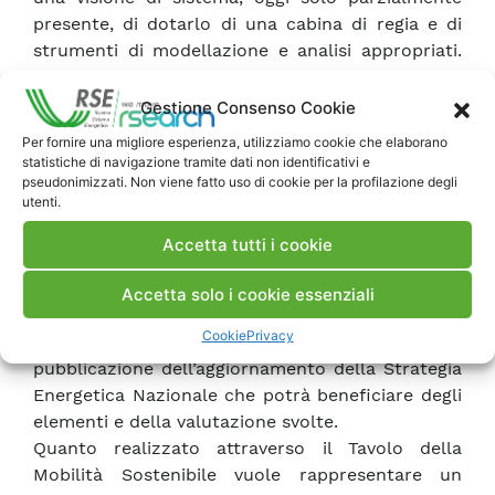
presente, di dotarlo di una cabina di regia e di
strumenti di modellazione e analisi appropriati.
Le leve a disposizione del policy maker sono
quindi numerose, vista la complessità e la
Gestione Consenso Cookie
poliedricità del settore e lo sviluppo delle
Per fornire una migliore esperienza, utilizziamo cookie che elaborano
tecnologie di trazione è fondamentale ma non
statistiche di navigazione tramite dati non identificativi e
può essere l’unica soluzione di prospettiva.
pseudonimizzati. Non viene fatto uso di cookie per la profilazione degli
utenti.
La conclusione di questa parte del lavoro del
Tavolo Mobilità avviene in concomitanza con la
Accetta tutti i cookie
divulgazione, a livello europeo, della Mobility
Package che recupera in gran parte i temi e le
Accetta solo i cookie essenziali
sfide legate all’applicazione di una visione di
Cookie
Privacy
sistema al settore della mobilità e alla
pubblicazione dell’aggiornamento della Strategia
Energetica Nazionale che potrà beneficiare degli
elementi e della valutazione svolte.
Quanto realizzato attraverso il Tavolo della
Mobilità Sostenibile vuole rappresentare un