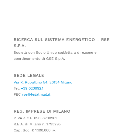
RICERCA SUL SISTEMA ENERGETICO – RSE
S.P.A.
Società con Socio Unico soggetta a direzione e
coordinamento di GSE S.p.A.
SEDE LEGALE
Via R. Rubattino 54, 20134 Milano
Tel.
+39 023992.1
PEC
rse@legalmail.it
REG. IMPRESE DI MILANO
P.IVA e C.F. 05058230961
R.E.A. di Milano n. 1793295
Cap. Soc. € 1.100.000 i.v.