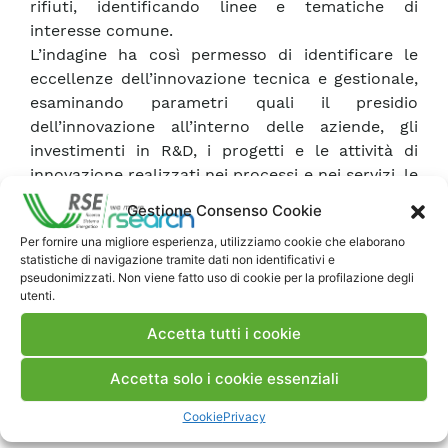
rifiuti, identificando linee e tematiche di
interesse comune.
L’indagine ha così permesso di identificare le
eccellenze dell’innovazione tecnica e gestionale,
esaminando parametri quali il presidio
dell’innovazione all’interno delle aziende, gli
investimenti in R&D, i progetti e le attività di
innovazione realizzati nei processi e nei servizi, le
tecnologie, i materiali e le soluzioni gestionali
Gestione Consenso Cookie
innovative applicate ai processi aziendali. Da
Per fornire una migliore esperienza, utilizziamo cookie che elaborano
questa fotografia potranno nascere interessanti
statistiche di navigazione tramite dati non identificativi e
spunti anche per ottimizzare ulteriormente le
pseudonimizzati. Non viene fatto uso di cookie per la profilazione degli
attività che svolge la stessa RSE, con particolare
utenti.
riferimento allo sviluppo di tematiche di
Accetta tutti i cookie
innovazione mirate alle esigenze delle aziende
del comparto utility.
Accetta solo i cookie essenziali
Programma della giornata
Cookie
Privacy