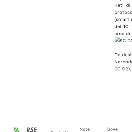
Reti di
protoco
(smart 
dell’IC
aree di 
Da dest
Narendr
SC D2),
Note
Dove