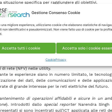
 situazione specifica per raggiungere gli obiettivi.
anda spontanea sollevata dal pubblico è stata relativa 
Gestione Consenso Cookie
be pesare il costo della sicurezza informatica nelle
iche. Per quanto riguarda l’OPEX, è stato affermat
e una migliore esperienza, utilizziamo cookie che elaborano statistiche di naviga
zza informatica non dovrebbe superare il 15 per cent
ti non identificativi e pseudonimizzati. Non viene fatto uso di cookie per la profil
ve potrebbero sostenere la necessità di spendere di più.
i.
tenziali applicazioni e implementazioni della virtualizz
Accetta tutti i cookie
Accetta solo i cookie essen
infrastrutture
). Introdotta dallo
special reporter
Victo 
ing), la discussione si è centrata su opportunità, va
Cookie
Privacy
i nella virtualizzazione dei server, della rete (SDN)
 di rete (NFV) nelle utility.
nte le esperienze siano in numero limitato, le tecnolog
izzazione dei dati, delle comunicazioni e delle applicaz
ate di grande interesse per le reti elettriche del futuro.
ntenimento di operazioni affidabili e sicure in un amb
one
). Introdotti dallo
special reporter
Narendra Singh 
esentati si sono incentrati sull’ICT applicata alle reti de