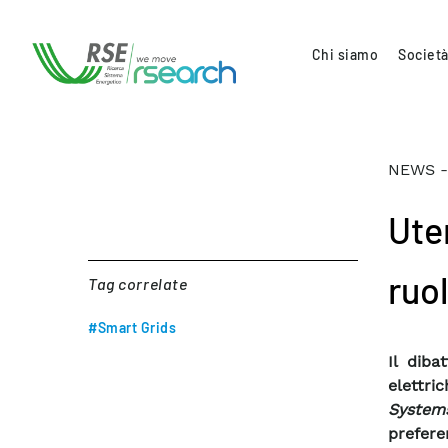
Chi siamo
Società
NEWS -
Uten
ruo
Tag correlate
#Smart Grids
Il diba
elettri
System
prefere