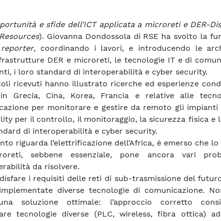
portunità e sfide dell’ICT applicata a microreti e DER-Di
 Resources
). Giovanna Dondossola di RSE ha svolto la fu
 reporter
, coordinando i lavori, e introducendo le arch
nfrastrutture DER e microreti, le tecnologie IT e di comu
i, i loro standard di interoperabilità e cyber security.
icoli ricevuti hanno illustrato ricerche ed esperienze cond
, in Grecia, Cina, Korea, Francia e relative alle tecno
azione per monitorare e gestire da remoto gli impianti 
ility per il controllo, il monitoraggio, la sicurezza fisica e 
ndard di interoperabilità e cyber security.
to riguarda l’elettrificazione dell’Africa, è emerso che lo
roreti, sebbene essenziale, pone ancora vari pro
rabilità da risolvere.
disfare i requisiti delle reti di sub-trasmissione del futu
implementate diverse tecnologie di comunicazione. Non
una soluzione ottimale: l’approccio corretto cons
re tecnologie diverse (PLC, wireless, fibra ottica) ad