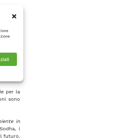
a quanto
 utility
o che la
zione
o, ma le
azione
azione di
ziali
Tan (psc
ntaggi e
 e delle
ie per la
ioni sono
iente in
Sodha, i
l futuro.