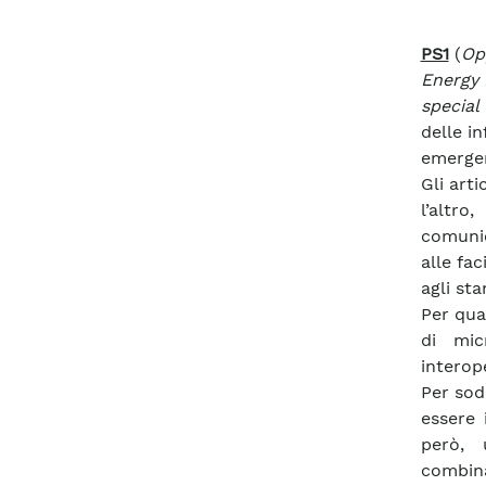
PS1
(
Op
Energy
special
delle i
emergent
Gli art
l’altro
comunic
alle fac
agli sta
Per quan
di mic
interope
Per sod
essere 
però, 
combina