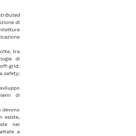
stributed
nzione di
itetture
nicazione
otte, tra
logie di
off-grid;
la safety;
 sviluppo
blemi di
ro devono
 esiste,
iste nel
attate a