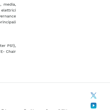
e, media,
elettrici
overnance
incipali
ter PS1),
E- Chair