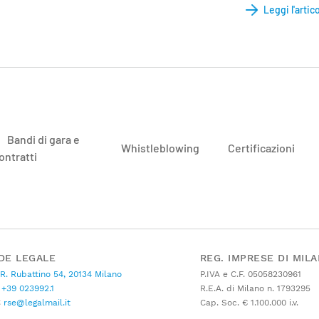
Leggi l'artic
Bandi di gara e
Whistleblowing
Certificazioni
ontratti
DE LEGALE
REG. IMPRESE DI MIL
 R. Rubattino 54, 20134 Milano
P.IVA e C.F. 05058230961
+39 023992.1
R.E.A. di Milano n. 1793295
C
rse@legalmail.it
Cap. Soc. € 1.100.000 i.v.