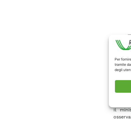
Per fornir
tramite da
degli utent
QualEne
Il min
osserva