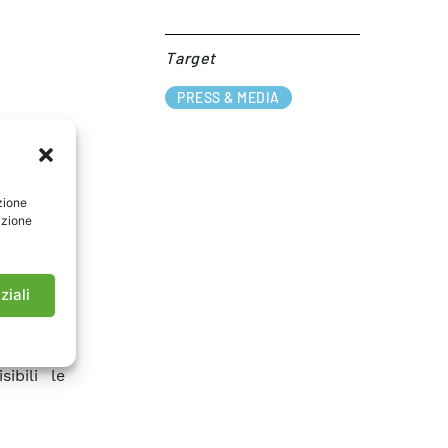
Target​
PRESS & MEDIA
zione
azione
ziali
ibili le