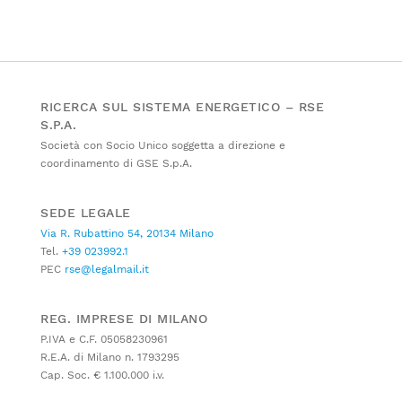
RICERCA SUL SISTEMA ENERGETICO – RSE
S.P.A.
Società con Socio Unico soggetta a direzione e
coordinamento di GSE S.p.A.
SEDE LEGALE
Via R. Rubattino 54, 20134 Milano
Tel.
+39 023992.1
PEC
rse@legalmail.it
REG. IMPRESE DI MILANO
P.IVA e C.F. 05058230961
R.E.A. di Milano n. 1793295
Cap. Soc. € 1.100.000 i.v.