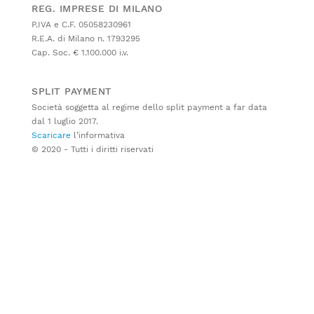
REG. IMPRESE DI MILANO
P.IVA e C.F. 05058230961
R.E.A. di Milano n. 1793295
Cap. Soc. € 1.100.000 i.v.
SPLIT PAYMENT
Società soggetta al regime dello split payment a far data
dal 1 luglio 2017.
Scaricare
l’informativa
© 2020 - Tutti i diritti riservati