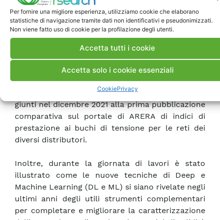
MonNaLiSA (Monitoraggio Nazionale a Livello di
Per fornire una migliore esperienza, utilizziamo cookie che elaborano
statistiche di navigazione tramite dati non identificativi e pseudonimizzati.
Stazioni AT/MT).
Non viene fatto uso di cookie per la profilazione degli utenti.
Dunque, è stato evidenziato come tante
Accetta tutti i cookie
soluzioni tecniche, frutto della ricerca e
dell’esperienza QuEEN, si siano riversate nel
Accetta solo i cookie essenziali
sistema di monitoraggio nazionale e nel sistema
Cookie
Privacy
di rendicontazione MonNaLiSA e come si sia
giunti nel dicembre 2021 alla prima pubblicazione
comparativa sul portale di ARERA di indici di
prestazione ai buchi di tensione per le reti dei
diversi distributori.
Inoltre, durante la giornata di lavori è stato
illustrato come le nuove tecniche di Deep e
Machine Learning (DL e ML) si siano rivelate negli
ultimi anni degli utili strumenti complementari
per completare e migliorare la caratterizzazione