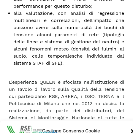
performance per questo disturbo;
alla valutazione, con analisi di regressione
multilineari e correlazioni, dell’impatto che
possono avere sulla numerosità dei buchi di
tensione alcuni parametri di rete (tipologia
delle linee e sistema di gestione del neutro) e
alcuni fenomeni meteo (densità dei fulmini al
suolo, celle temporalesche individuate dal
sistema STAF di SFE).
L’esperienza QuEEN è sfociata nell’istituzione di
un Tavolo di lavoro sulla Qualità della Tensione
cui partecipano RSE, ARERA, i DSO, TERNA e il
Politecnico di Milano che nel 2012 ha deciso la
realizzazione, da parte dei distributori, del
Sistema di Monitoraggio Nazionale di tutte le
semi-sbarre MT di cabina primaria e nel 2014, da
Gestione Consenso Cookie
parte di RSE, del suo sistema di rendicontazione