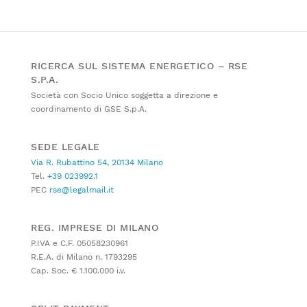
RICERCA SUL SISTEMA ENERGETICO – RSE
S.P.A.
Società con Socio Unico soggetta a direzione e
coordinamento di GSE S.p.A.
SEDE LEGALE
Via R. Rubattino 54, 20134 Milano
Tel.
+39 023992.1
PEC
rse@legalmail.it
REG. IMPRESE DI MILANO
P.IVA e C.F. 05058230961
R.E.A. di Milano n. 1793295
Cap. Soc. € 1.100.000 i.v.