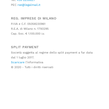
PEC
rse@legalmail.it
REG. IMPRESE DI MILANO
P.IVA e C.F. 05058230961
R.E.A. di Milano n. 1793295
Cap. Soc. € 1.100.000 i.v.
SPLIT PAYMENT
Società soggetta al regime dello split payment a far data
dal 1 luglio 2017.
Scaricare
l’informativa
© 2020 - Tutti i diritti riservati