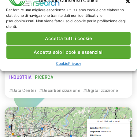
Gestione Consenso Cookie
NEWS
Per fornire una migliore esperienza, utilizziamo cookie che elaborano
statistiche di navigazione tramite dati non identificativi e
29 LUGLIO 2026
pseudonimizzati. Non viene fatto uso di cookie per la profilazione degli
Presentazione del Rapporto Innov-E
utenti.
2026
Accetta tutti i cookie
RSE è intervenuta sul tema dell’innovazione
Accetta solo i cookie essenziali
energetica nell’ambito del convegno targato I-
Cookie
Privacy
Com.
INDUSTRIA
RICERCA
#Data Center
#Decarbonizzazione
#Digitalizzazione