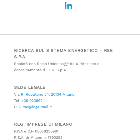
RICERCA SUL SISTEMA ENERGETICO – RSE
S.P.A.
Società con Socio Unico soggetta a direzione e
coordinamento di GSE S.p.A.
SEDE LEGALE
Via R. Rubattino 54, 20134 Milano
Tel.
+39 023992.1
PEC
rse@legalmail.it
REG. IMPRESE DI MILANO
P.IVA e C.F. 05058230961
R.E.A. di Milano n. 1793295