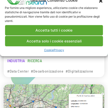
Gestione Consenso Cookie
NEWS
Per fornire una migliore esperienza, utilizziamo cookie che elaborano
statistiche di navigazione tramite dati non identificativi e
29 LUGLIO 2026
pseudonimizzati. Non viene fatto uso di cookie per la profilazione degli
Presentazione del Rapporto Innov-E
utenti.
2026
Accetta tutti i cookie
RSE è intervenuta sul tema dell’innovazione
Accetta solo i cookie essenziali
energetica nell’ambito del convegno targato I-
Cookie
Privacy
Com.
INDUSTRIA
RICERCA
#Data Center
#Decarbonizzazione
#Digitalizzazione