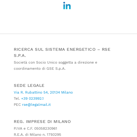
RICERCA SUL SISTEMA ENERGETICO – RSE
S.P.A.
Società con Socio Unico soggetta a direzione e
coordinamento di GSE S.p.A.
SEDE LEGALE
Via R. Rubattino 54, 20134 Milano
Tel.
+39 023992.1
PEC
rse@legalmail.it
REG. IMPRESE DI MILANO
P.IVA e C.F. 05058230961
R.E.A. di Milano n. 1793295