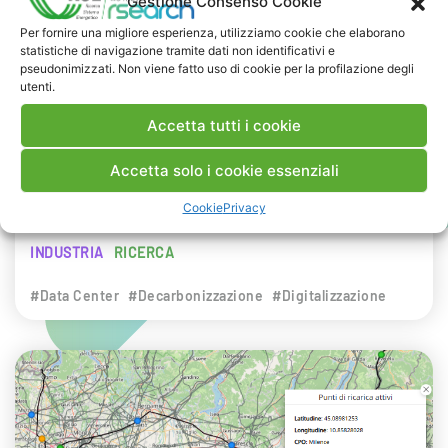
Gestione Consenso Cookie
NEWS
Per fornire una migliore esperienza, utilizziamo cookie che elaborano
statistiche di navigazione tramite dati non identificativi e
29 LUGLIO 2026
pseudonimizzati. Non viene fatto uso di cookie per la profilazione degli
Presentazione del Rapporto Innov-E
utenti.
2026
Accetta tutti i cookie
RSE è intervenuta sul tema dell’innovazione
Accetta solo i cookie essenziali
energetica nell’ambito del convegno targato I-
Cookie
Privacy
Com.
INDUSTRIA
RICERCA
#Data Center
#Decarbonizzazione
#Digitalizzazione