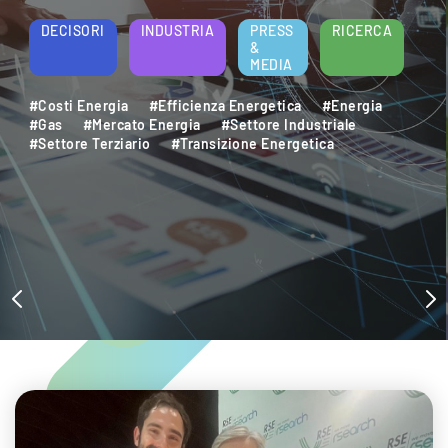
energetica e della sostenibilità aziendale.
Per saperne di più
DECISORI
INDUSTRIA
PRESS
RICERCA
&
MEDIA
#Decarbonizzazione
#Efficienza Energetica
#Settore Industriale
#Settore Terziario
#Sostenibilità Ambientale
#Sviluppo Sostenibile
#Transizione Energetica