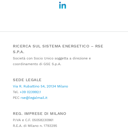
RICERCA SUL SISTEMA ENERGETICO – RSE
S.P.A.
Società con Socio Unico soggetta a direzione e
coordinamento di GSE S.p.A.
SEDE LEGALE
Via R. Rubattino 54, 20134 Milano
Tel.
+39 023992.1
PEC
rse@legalmail.it
REG. IMPRESE DI MILANO
P.IVA e C.F. 05058230961
R.E.A. di Milano n. 1793295