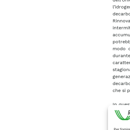
l’idro
decarbo
Rinnova
intermi
accumul
potrebb
modo c
durante
caratt
stagiona
genera
decarbo
che si p
In ques
lato, i
support
proble
Per fornir