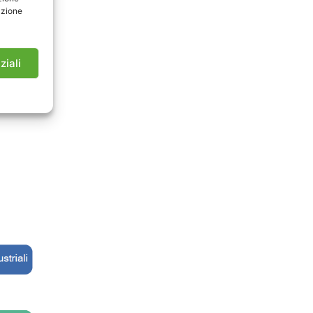
getto di
azione
ologie di
l’impiego
lità e le
ziali
la futura
o.