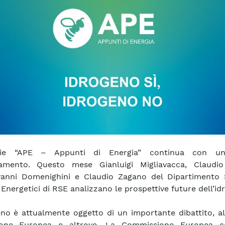
ie “APE – Appunti di Energia” continua con u
amento. Questo mese Gianluigi Migliavacca, Claudio 
vanni Domenighini e Claudio Zagano del Dipartimento 
 Energetici di RSE analizzano le prospettive future dell’id
eno è attualmente oggetto di un importante dibattito, al
nione Europea e altrove. La Commissione Europea c