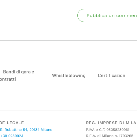
Pubblica un commen
Bandi di gara e
Whistleblowing
Certificazioni
ontratti
DE LEGALE
REG. IMPRESE DI MIL
 R. Rubattino 54, 20134 Milano
P.IVA e C.F. 05058230961
+39 023992.1
R.E.A. di Milano n. 1793295