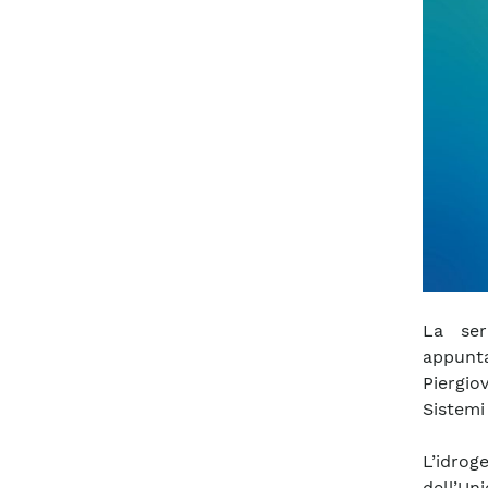
La ser
appunt
Piergio
Sistemi
L’idrog
dell’U