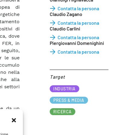
ropea di
Contatta la persona
Claudio Zagano
rgetiche
rtamento
Contatta la persona
Claudio Carlini
itivi di
ica, dove
Contatta la persona
Piergiovanni Domenighini
 FER, in
seguito,
Contatta la persona
r le sue
accumulo
rno nella
Target​
che alla
i settori
INDUSTRIA
PRESS & MEDIA
e, da un
RICERCA
rgetico a
altro, le
a scala,
zione