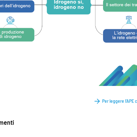
Per leggere l’APE c
enti