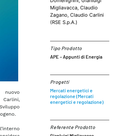
Domenighini, Gianluigi
Migliavacca, Claudio
Zagano, Claudio Carlini
(RSE S.p.A.)
Tipo Prodotto
APE – Appunti di Energia
Progetti
Mercati energetici e
n nuovo
regolazione (Mercati
Carlini,
energetici e regolazione)
Sviluppo
rogeno.
Referente Prodotto​
l’interno
Gianluigi Migliavacca
onsidera