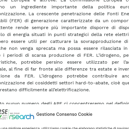
geno un ingrediente importante della politica eu
nizzazione. La crescente penetrazione delle Fonti Ene
bili (FER) di generazione caratterizzate da un compo
ttente rende sempre più importante disporre di dispos
o di energia situati in punti strategici della rete elettr
ero essere utili per catturare la sovrapproduzione di
he non venga sprecata ma possa essere rilasciata in 
 i periodi di scarsa produzione di FER. L’idrogeno, pe
eristiche, potrebbe persino essere utilizzato per l’
le, al fine di far fronte alle differenze tra estate e inve
zione da FER. L’idrogeno potrebbe contribuire an
nizzazione dei cosiddetti settori hard-to-abate, cioè que
restano difficilmente all’elettrificazione.
to nuovo numero degli APE ci concentreremo nel definir
 vantaggi che l’idrogeno potrebbe offrire al sistema ene
Gestione Consenso Cookie
o delle attuali politiche di decarbonizzazione e, dall’
matiche che ne ostacolano ancora l’utilizzo su larg
e una migliore esperienza, utilizziamo cookie che elaborano statistiche di naviga