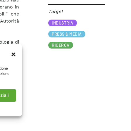
perano in
Target​
ili” che
’Autorità
INDUSTRIA
PRESS & MEDIA
ologia di
RICERCA
i da una
mponente
zione
azione
ortate in
ziali