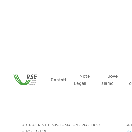
Note
Dove
Contatti
Legali
siamo
c
RICERCA SUL SISTEMA ENERGETICO
SE
– RSE S.P.A.
Via