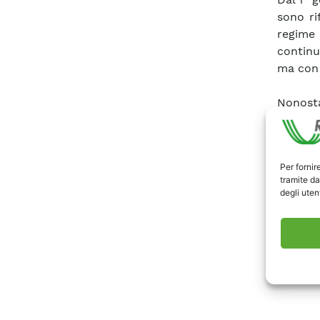
sono ri
regime 
continu
ma con 
Nonosta
consumo
struttu
energia,
Per fornir
tramite da
Nell’AP
degli utent
foto.