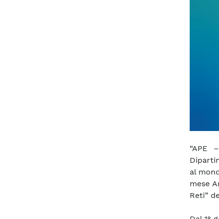
“APE –
Diparti
al mond
mese An
Reti” de
Dal 1° g