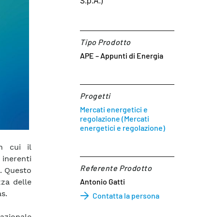
S.p.A.)
Tipo Prodotto
APE – Appunti di Energia
Progetti
Mercati energetici e
regolazione (Mercati
energetici e regolazione)
n cui il
inerenti
Referente Prodotto​
i.
Questo
Antonio Gatti
za delle
as.
Contatta la persona
nazionale