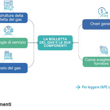
Per leggere l'APE c
enti