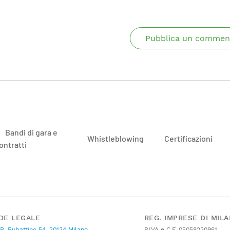
Pubblica un commen
Bandi di gara e
Whistleblowing
Certificazioni
ontratti
DE LEGALE
REG. IMPRESE DI MIL
 R. Rubattino 54, 20134 Milano
P.IVA e C.F. 05058230961