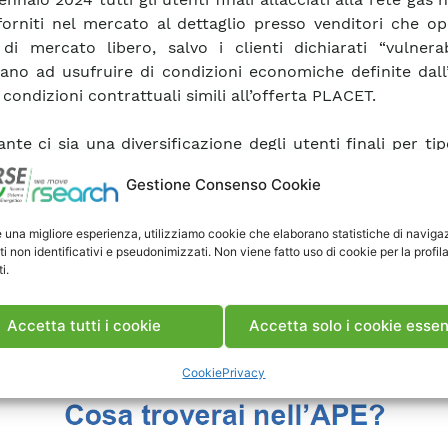
forniti nel mercato al dettaglio presso venditori che o
di mercato libero, salvo i clienti dichiarati “vulnerab
ano ad usufruire di condizioni economiche definite dall
condizioni contrattuali simili all’offerta PLACET.
nte ci sia una diversificazione degli utenti finali per tip
 e di trattamento tariffario, tutti sono caratterizzat
Gestione Consenso Cookie
ra di costo del gas comune, la quale si articola in: co
 servizi di rete, oneri generali e oneri fiscali.
e una migliore esperienza, utilizziamo cookie che elaborano statistiche di naviga
ti non identificativi e pseudonimizzati. Non viene fatto uso di cookie per la profil
E di questo mese tutti i dettagli e le caratteristiche rip
i.
Accetta tutti i cookie
Accetta solo i cookie essen
Cookie
Privacy