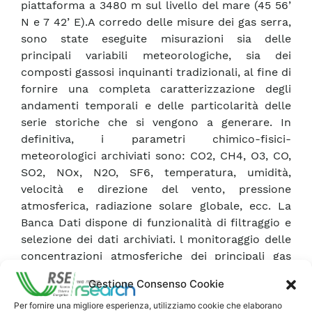
piattaforma a 3480 m sul livello del mare (45 56’
N e 7 42’ E).A corredo delle misure dei gas serra,
sono state eseguite misurazioni sia delle
principali variabili meteorologiche, sia dei
composti gassosi inquinanti tradizionali, al fine di
fornire una completa caratterizzazione degli
andamenti temporali e delle particolarità delle
serie storiche che si vengono a generare. In
definitiva, i parametri chimico-fisici-
meteorologici archiviati sono: CO2, CH4, O3, CO,
SO2, NOx, N2O, SF6, temperatura, umidità,
velocità e direzione del vento, pressione
atmosferica, radiazione solare globale, ecc. La
Banca Dati dispone di funzionalità di filtraggio e
selezione dei dati archiviati. l monitoraggio delle
concentrazioni atmosferiche dei principali gas
serra è stato avviato nel 1989. Il sito risulta
Gestione Consenso Cookie
generalmente posto al di sopra dello strato di
rimescolamento atmosferico, è distante dai
Per fornire una migliore esperienza, utilizziamo cookie che elaborano