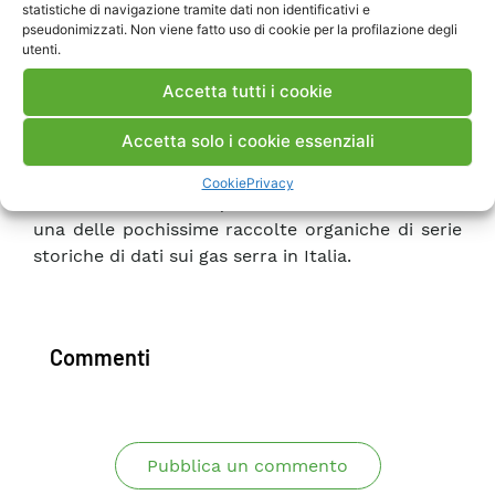
statistiche di navigazione tramite dati non identificativi e
grandi insediamenti umani e industriali e dalle
pseudonimizzati. Non viene fatto uso di cookie per la profilazione degli
grandi vie di comunicazione e, con particolare
utenti.
riferimento alla CO2, nelle aree prossime ad esso
Accetta tutti i cookie
è pressoché nulla l’attività vegetativa. La stazione
risulta quindi particolarmente idonea alla misura
Accetta solo i cookie essenziali
delle concentrazioni atmosferiche di fondo
naturale (background).La caratteristica peculiare
Cookie
Privacy
della Banca Dati è quella di costituire di fatto
una delle pochissime raccolte organiche di serie
storiche di dati sui gas serra in Italia.
Commenti
Pubblica un commento