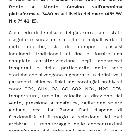
fronte al Monte Cervino sull’omonima
piattaforma a 3480 m sul livello del mare (45° 56′
N e 7° 42′ E).
A corredo delle misure dei gas serra, sono state
eseguite misurazioni sia delle principali variabili
meteorologiche, sia dei composti gassosi
inquinanti tradizionali, al fine di fornire una
completa caratterizzazione degli andamenti
temporali e delle particolarità delle serie
storiche che si vengono a generare. In definitiva, i
parametri chimico-fisici-meteorologici archiviati
sono: CO2, CH4, O3, CO, SO2, NOx, N2O, SF6,
temperatura, umidità, velocità e direzione del
vento, pressione atmosferica, radiazione solare
globale, ecc. La Banca Dati dispone di
funzionalità di filtraggio e selezione dei dati
archiviati. Il monitoraggio delle concentrazioni
atmosferiche dei principali gas serra è stato