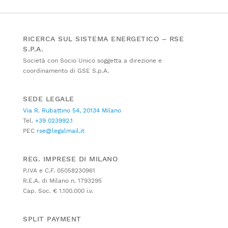
RICERCA SUL SISTEMA ENERGETICO – RSE
S.P.A.
Società con Socio Unico soggetta a direzione e
coordinamento di GSE S.p.A.
SEDE LEGALE
Via R. Rubattino 54, 20134 Milano
Tel.
+39 023992.1
PEC
rse@legalmail.it
REG. IMPRESE DI MILANO
P.IVA e C.F. 05058230961
R.E.A. di Milano n. 1793295
Cap. Soc. € 1.100.000 i.v.
SPLIT PAYMENT