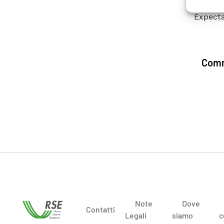
Suppli
Expecta
Comm
Note
Dove
Contatti
Legali
siamo
c