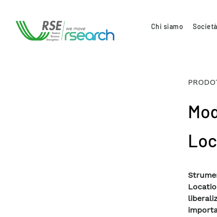
Chi siamo
Società
PRODOT
Mode
Loc
Strumen
Locati
liberali
importa