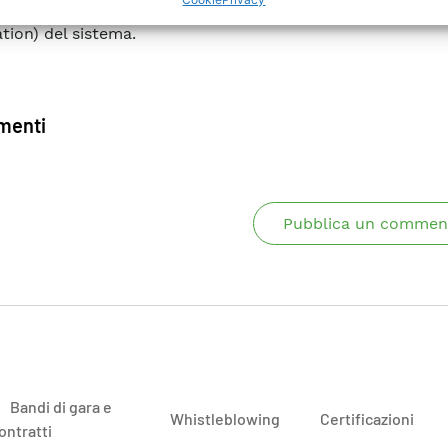
ed), LOLP (Loss Of Load Probability) e LOLE (Loss
tion) del sistema.
enti
Pubblica un commen
Bandi di gara e
Whistleblowing
Certificazioni
ontratti