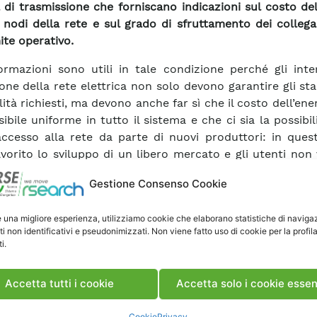
 di trasmissione che forniscano indicazioni sul costo del
i nodi della rete e sul grado di sfruttamento dei colleg
ite operativo.
formazioni sono utili in tale condizione perché gli inte
one della rete elettrica non solo devono garantire gli st
lità richiesti, ma devono anche far sì che il costo dell’energ
ibile uniforme in tutto il sistema e che ci sia la possibil
accesso alla rete da parte di nuovi produttori: in que
avorito lo sviluppo di un libero mercato e gli utenti no
zati dalla loro locazione nel sistema. Gli indici che forn
Gestione Consenso Cookie
ioni riguardanti il costo dell’energia nei vari nodi della 
ional Marginal Prices (LMP), corrispondenti al prezzo
e una migliore esperienza, utilizziamo cookie che elaborano statistiche di naviga
entale di carico nell’unità di tempo in ogni nodo de
ti non identificativi e pseudonimizzati. Non viene fatto uso di cookie per la profil
ca. Si è pertanto sviluppato uno strumento di calcol
i.
inazione in ambito probabilistico dei LMP. Lo stru
 simula un anno di esercizio del sistema elettrico e pe
Accetta tutti i cookie
Accetta solo i cookie essen
re il LMP medio annuo di ogni nodo e la sua varianza un
ncipali indicatori di affidabilità EENS (Expected En
Cookie
Privacy