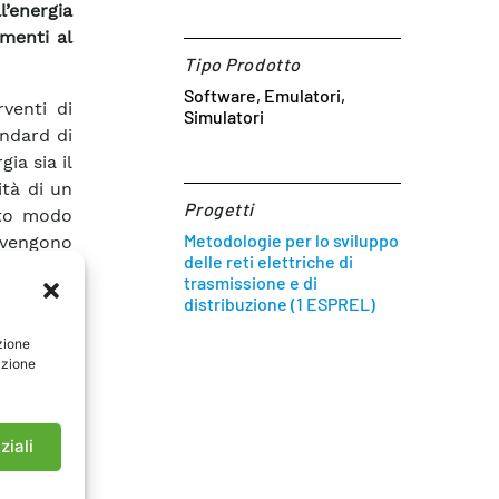
l’energia
amenti al
Tipo Prodotto
Software, Emulatori,
rventi di
Simulatori
andard di
ia sia il
ità di un
Progetti
sto modo
Metodologie per lo sviluppo
n vengono
delle reti elettriche di
iscono le
trasmissione e di
rete sono
distribuzione (1 ESPREL)
 di 1 MW
zione
lla rete
azione
o per la
mento di
rmette di
ziali
itamente
ergy Not