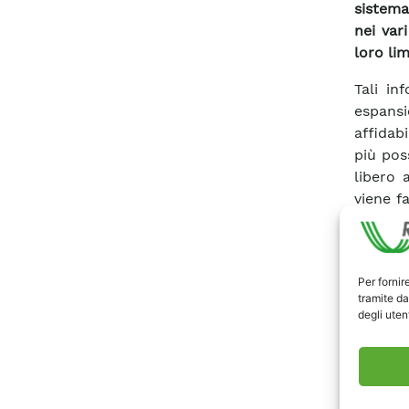
sistema
nei var
loro lim
Tali in
espansi
affidabi
più poss
libero 
viene f
penaliz
informaz
i Locat
Per fornir
increm
tramite da
elettri
degli utent
determ
calcolo
calcola
ai pri