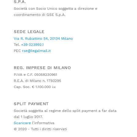
S.P.A.
Società con Socio Unico soggetta a direzione e
coordinamento di GSE S.p.A.
SEDE LEGALE
Via R. Rubattino 54, 20134 Milano
Tel.
+39 023992.1
PEC
rse@legalmail.it
REG. IMPRESE DI MILANO
P.IVA e C.F. 05058230961
R.E.A. di Milano n. 1793295
Cap. Soc. € 1.100.000 i.v.
SPLIT PAYMENT
Società soggetta al regime dello split payment a far data
dal 1 luglio 2017.
Scaricare
l’informativa
© 2020 - Tutti i diritti riservati