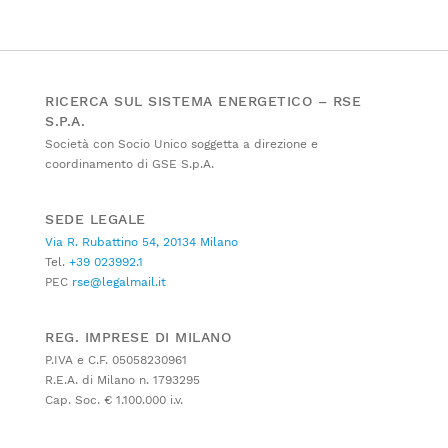
RICERCA SUL SISTEMA ENERGETICO – RSE
S.P.A.
Società con Socio Unico soggetta a direzione e
coordinamento di GSE S.p.A.
SEDE LEGALE
Via R. Rubattino 54, 20134 Milano
Tel.
+39 023992.1
PEC
rse@legalmail.it
REG. IMPRESE DI MILANO
P.IVA e C.F. 05058230961
R.E.A. di Milano n. 1793295
Cap. Soc. € 1.100.000 i.v.