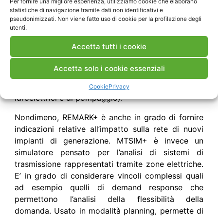
Per fornire una migliore esperienza, utilizziamo cookie che elaborano
statistiche di navigazione tramite dati non identificativi e
– analisi dei benefici di un nuovo investimento di
pseudonimizzati. Non viene fatto uso di cookie per la profilazione degli
rete;
utenti.
– analisi dell’effetto della generazione intermittente
Accetta tutti i cookie
non programmabile sul sistema elettrico;
Accetta solo i cookie essenziali
– analisi del piano di utilizzo di sistemi di grande
accumulo posti sulla rete di trasmissione (bacini
Cookie
Privacy
idroelettrici e di pompaggio).
Nondimeno, REMARK+ è anche in grado di fornire
indicazioni relative all’impatto sulla rete di nuovi
impianti di generazione. MTSIM+ è invece un
simulatore pensato per l’analisi di sistemi di
trasmissione rappresentati tramite zone elettriche.
E’ in grado di considerare vincoli complessi quali
ad esempio quelli di demand response che
permettono l’analisi della flessibilità della
domanda. Usato in modalità planning, permette di