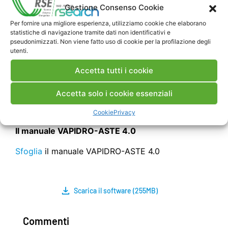
Gestione Consenso Cookie
• Microsoft Excel e Microsoft Access;
• ESRI ArcGis 10.0 Service Pack 4.0 con
Per fornire una migliore esperienza, utilizziamo cookie che elaborano
estensione Spatial Analyst e con il modulo VBA
statistiche di navigazione tramite dati non identificativi e
pseudonimizzati. Non viene fatto uso di cookie per la profilazione degli
Macros.
utenti.
Inoltre nelle Impostazioni Internazionali di
Accetta tutti i cookie
Windows 7 impostare il “separatore decimale” =
“punto” ed il “separatore di data” = “/”.
Accetta solo i cookie essenziali
Cookie
Privacy
Il manuale VAPIDRO-ASTE 4.0
Sfoglia
il manuale VAPIDRO-ASTE 4.0
Scarica il software (255MB)
Commenti