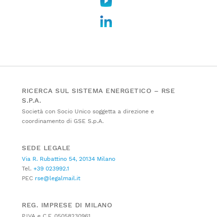
RICERCA SUL SISTEMA ENERGETICO – RSE
S.P.A.
Società con Socio Unico soggetta a direzione e
coordinamento di GSE S.p.A.
SEDE LEGALE
Via R. Rubattino 54, 20134 Milano
Tel.
+39 023992.1
PEC
rse@legalmail.it
REG. IMPRESE DI MILANO
P.IVA e C.F. 05058230961