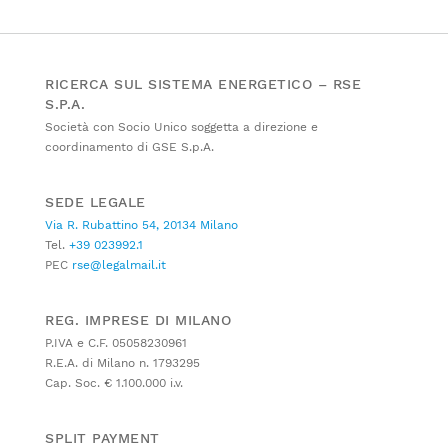
RICERCA SUL SISTEMA ENERGETICO – RSE
S.P.A.
Società con Socio Unico soggetta a direzione e
coordinamento di GSE S.p.A.
SEDE LEGALE
Via R. Rubattino 54, 20134 Milano
Tel.
+39 023992.1
PEC
rse@legalmail.it
REG. IMPRESE DI MILANO
P.IVA e C.F. 05058230961
R.E.A. di Milano n. 1793295
Cap. Soc. € 1.100.000 i.v.
SPLIT PAYMENT