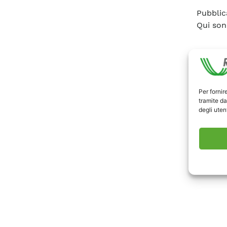
Pubblic
Qui son
Scari
Per fornir
tramite da
degli utent
Comm