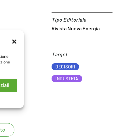
Tipo Editoriale
Rivista Nuova Energia
Target​
zione
azione
DECISORI
INDUSTRIA
ziali
to