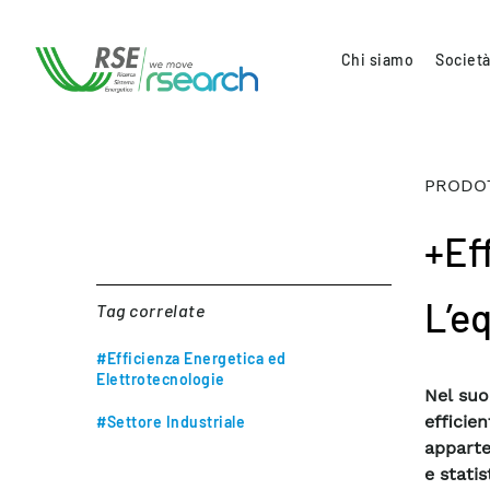
Chi siamo
Società
PRODOT
+Ef
L’e
Tag correlate
#Efficienza Energetica ed
Elettrotecnologie
Nel suo
effici
#Settore Industriale
apparte
e statis