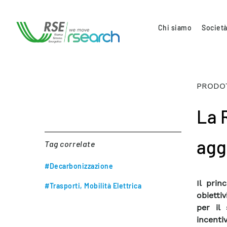
Chi siamo
Società
PRODOT
La 
agg
Tag correlate
#Decarbonizzazione
Il prin
#Trasporti, Mobilità Elettrica
obietti
per il 
incenti