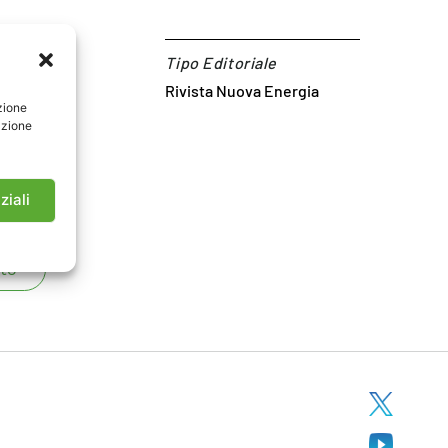
Tipo Editoriale
Rivista Nuova Energia
zione
azione
ziali
to