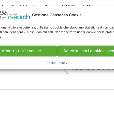
ato sulla rivista Nuova Energia 4-2016, pag. 63.
o disponibili
copertina e indice
della rivista.
Gestione Consenso Cookie
e una migliore esperienza, utilizziamo cookie che elaborano statistiche di naviga
ca articolo
ti non identificativi e pseudonimizzati. Non viene fatto uso di cookie per la profil
i.
enti
Accetta tutti i cookie
Accetta solo i cookie essen
Cookie
Privacy
Pubblica un commen