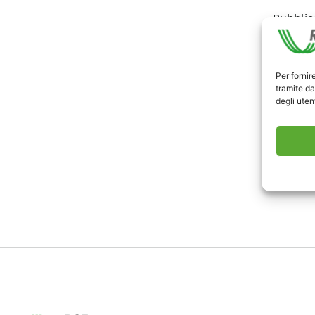
Pubblic
Qui son
Per fornir
Scari
tramite da
degli utent
Comm