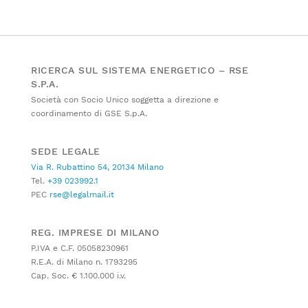
RICERCA SUL SISTEMA ENERGETICO – RSE
S.P.A.
Società con Socio Unico soggetta a direzione e
coordinamento di GSE S.p.A.
SEDE LEGALE
Via R. Rubattino 54, 20134 Milano
Tel.
+39 023992.1
PEC
rse@legalmail.it
REG. IMPRESE DI MILANO
P.IVA e C.F. 05058230961
R.E.A. di Milano n. 1793295
Cap. Soc. € 1.100.000 i.v.