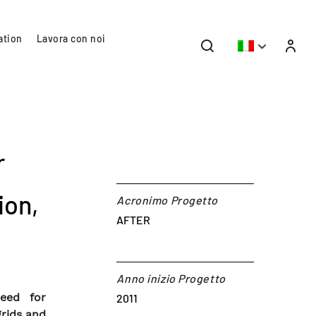
ation
Lavora con noi
r
ion,
Acronimo Progetto
AFTER
Anno inizio Progetto
eed for
2011
grids and