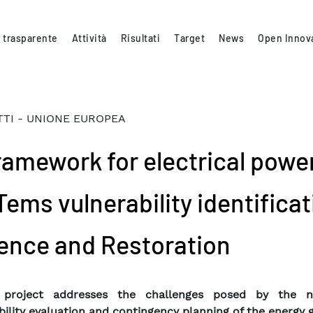
 trasparente
Attività
Risultati
Target
News
Open Innov
TI - UNIONE EUROPEA
ramework for electrical powe
Tems vulnerability identificat
ence and Restoration
project addresses the challenges posed by the n
bility evaluation and contingency planning of the energy 