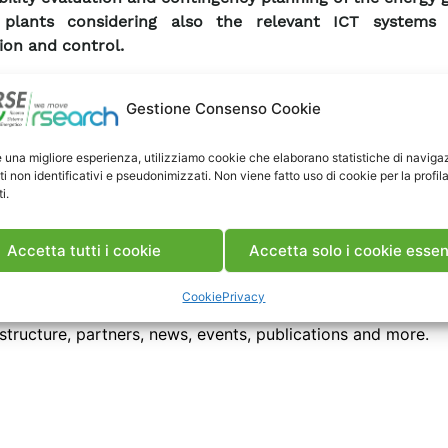
 plants considering also the relevant ICT systems
ion and control.
phasis of the project is on cascading events that c
Gestione Consenso Cookie
rophic outages of the electric power systems. All t
ments of the Project will be discussed with the TSOs/ El
owners partners of the Consortium and with an exte
e una migliore esperienza, utilizziamo cookie che elaborano statistiche di naviga
ti non identificativi e pseudonimizzati. Non viene fatto uso di cookie per la profil
ce Group (TRG), with the aim to keep adherence with 
i.
ng needs.
Accetta tutti i cookie
Accetta solo i cookie essen
CT WEBSITE
Cookie
Privacy
 access the project website to find detailed and updated i
structure, partners, news, events, publications and more.