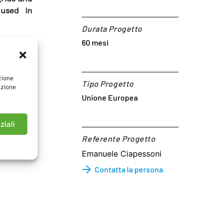
 used in
Durata Progetto
an cause
60 mesi
he major
ectricity
rnal TSO
zione
Tipo Progetto
azione
the real
Unione Europea
ziali
Referente Progetto​
nfo on
Emanuele Ciapessoni
Contatta la persona