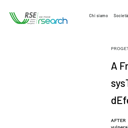
Chi siamo
Società
PROGET
A F
sys
dEf
AFTER 
vulnera