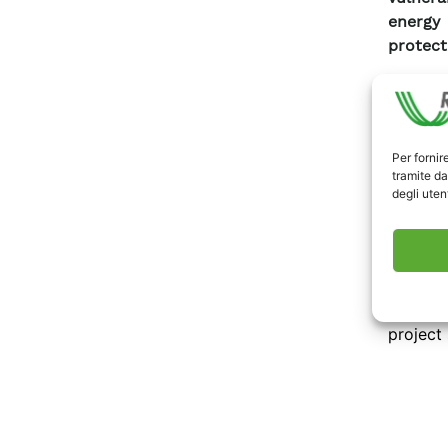
energy
protect
The em
catast
develop
Plant 
Per fornir
tramite da
Referen
degli utent
operati
PROJE
You may
project 