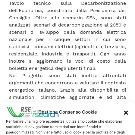
Tavolo tecnico sulla Decarbonizzazione
dell’Economia, coordinato dalla Presidenza del
Consiglio. Oltre allo scenario SEN, sono stati
analizzati scenari di decarbonizzazione al 2050 e
scenari di sviluppo della domanda elettrica
nazionale per i cinque settori in cui sono
suddivisi i consumi elettrici (agricoltura, terziario,
residenziale, industria e trasporti). Ogni anno
inoltre si aggiornano le voci di costo della
bolletta energetica degli utenti finali.
Nel Progetto sono stati inoltre affrontati
argomenti che concorrono a valutare il contesto
energetico italiano. Grazie alla disponibilità di
simulazioni climatiche aggiornate e ad alta
risoluzione, è stato possibile valutare come gli
eventi estremi aumenteranno in intensità e
Gestione Consenso Cookie
frequenza nelle prossime decadi, rendendo più
Per fornire una migliore esperienza, utilizziamo cookie che elaborano
vulnerabili alcune infrastrutture.
statistiche di navigazione tramite dati non identificativi e
pseudonimizzati. Non viene fatto uso di cookie per la profilazione degli
Il tema del nesso acqua-energia è stato declinato