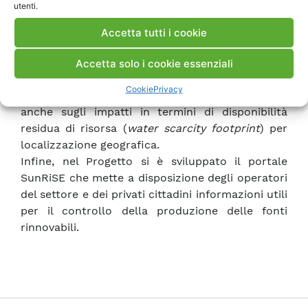
utenti.
in un’ottica di sistema valutando l’impronta idrica
della produzione elettrica nazionale, seguendo
Accetta tutti i cookie
l’approccio metodologico
Life Cycle
Assessment
definito nello standard ISO
Accetta solo i cookie essenziali
14046:2014. Non si sono conteggiati solo i
Cookie
Privacy
consumi idrici ma si è focalizzata l’attenzione
anche sugli impatti in termini di disponibilità
residua di risorsa (
water scarcity footprint
) per
localizzazione geografica.
Infine, nel Progetto si è sviluppato il portale
SunRiSE che mette a disposizione degli operatori
del settore e dei privati cittadini informazioni utili
per il controllo della produzione delle fonti
rinnovabili.