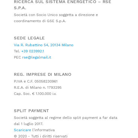
RICERCA SUL SISTEMA ENERGETICO – RSE
S.P.A.
Società con Socio Unico soggetta a direzione e
coordinamento di GSE S.p.A.
SEDE LEGALE
Via R. Rubattino 54, 20134 Milano
Tel.
+39 023992.1
PEC
rse@legalmail.it
REG. IMPRESE DI MILANO
P.IVA e C.F. 05058230961
R.E.A. di Milano n. 1793295
Cap. Soc. € 1.100.000 i.v.
SPLIT PAYMENT
Società soggetta al regime dello split payment a far data
dal 1 luglio 2017.
Scaricare
l’informativa
© 2020 - Tutti i diritti riservati